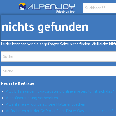
nichts gefunden
Leider konnten wir die angefragte Seite nicht finden. Vielleicht hilf
Neueste Beiträge
Alpy Erfahrungen: Skiausrüstung online mieten, lohnt sich das?
Alpenüberquerung vorbereiten
Alpenferien – wunderschöne Natur entdecken
Aufnahmen mit der GoPro auf der Piste: Was ist zu beachten?