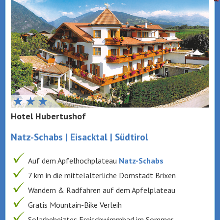
Hotel Hubertushof
Natz-Schabs | Eisacktal | Südtirol
Auf dem Apfelhochplateau
Natz-Schabs
7 km in die mittelalterliche Domstadt Brixen
Wandern & Radfahren auf dem Apfelplateau
Gratis Mountain-Bike Verleih
Solarbeheiztes Freischwimmbad im Sommer