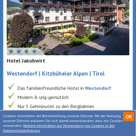
Hotel Jakobwirt
Westendorf | Kitzbüheler Alpen | Tirol
Das familienfreundliche Hotel in
Westendorf
Modern & urig-gemütlich
Nur 5 Gehminuten zu den Bergbahnen
Auf der Sonnenterasse über dem Brixental
Cookies erleichtern die Bereitstellung unserer Dienste. Mit der Nutzung
OK
unserer Dienste erklären Sie sich damit einverstanden, dass wir Cookies
Kitzbüheler Alpen Sommer Card inklusive
verwenden.
Weitere Information zur Verwendung von Cookies in der
Datenschutzerklärung
Hallenbad, Sauna, Infrarotkabine, Massagen