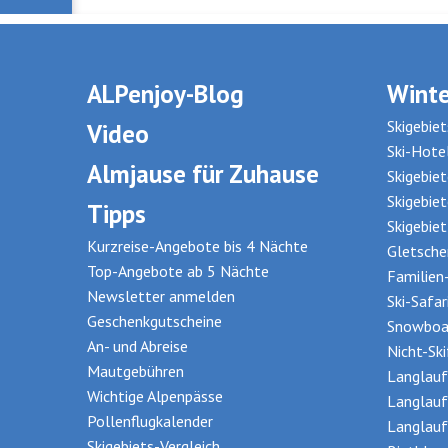
ALPenjoy-Blog
Winte
Skigebiet
Video
Ski-Hote
Almjause für Zuhause
Skigebie
Skigebie
Tipps
Skigebie
Kurzreise-Angebote bis 4 Nächte
Gletsche
Top-Angebote ab 5 Nächte
Familien
Newsletter anmelden
Ski-Safar
Geschenkgutscheine
Snowboa
An- und Abreise
Nicht-Sk
Mautgebühren
Langlauf
Wichtige Alpenpässe
Langlauf
Pollenflugkalender
Langlauf
Skigebiets-Vergleich