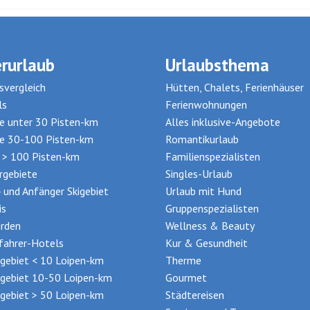
rurlaub
Urlaubsthema
svergleich
Hütten, Chalets, Ferienhäuser
ls
Ferienwohnungen
te unter 30 Pisten-km
Alles inklusive-Angebote
te 30-100 Pisten-km
Romantikurlaub
t > 100 Pisten-km
Familienspezialisten
rgebiete
Singles-Urlaub
- und Anfänger Skigebiet
Urlaub mit Hund
is
Gruppenspezialisten
rden
Wellness & Beauty
ifahrer-Hotels
Kur & Gesundheit
gebiet < 10 Loipen-km
Therme
gebiet 10-50 Loipen-km
Gourmet
gebiet > 50 Loipen-km
Städtereisen