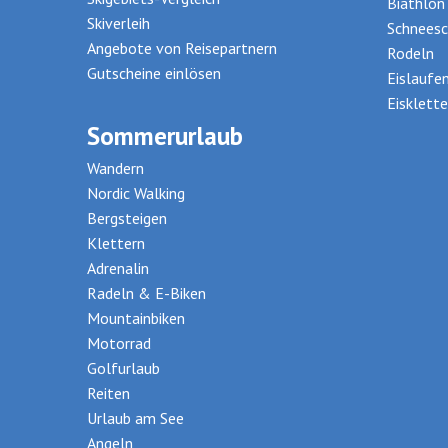
Biathlon
Skiverleih
Schneesc
Angebote von Reisepartnern
Rodeln
Gutscheine einlösen
Eislaufe
Eisklette
Sommerurlaub
Wandern
Nordic Walking
Bergsteigen
Klettern
Adrenalin
Radeln & E-Biken
Mountainbiken
Motorrad
Golfurlaub
Reiten
Urlaub am See
Angeln