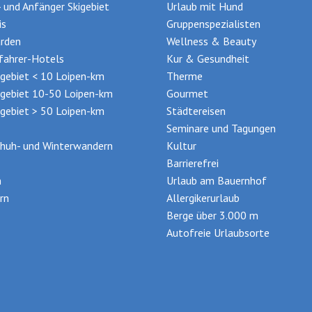
- und Anfänger Skigebiet
Urlaub mit Hund
is
Gruppenspezialisten
rden
Wellness & Beauty
ifahrer-Hotels
Kur & Gesundheit
gebiet < 10 Loipen-km
Therme
gebiet 10-50 Loipen-km
Gourmet
gebiet > 50 Loipen-km
Städtereisen
Seminare und Tagungen
huh- und Winterwandern
Kultur
Barrierefrei
n
Urlaub am Bauernhof
rn
Allergikerurlaub
Berge über 3.000 m
Autofreie Urlaubsorte