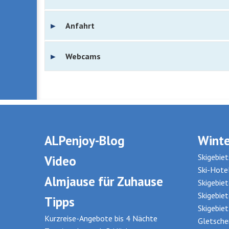
Anfahrt
Webcams
ALPenjoy-Blog
Winte
Skigebiet
Video
Ski-Hote
Almjause für Zuhause
Skigebie
Skigebie
Tipps
Skigebie
Kurzreise-Angebote bis 4 Nächte
Gletsche