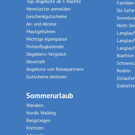
Top-Angebote ab 5 Nächte
Familien
Newsletter anmelden
Ski-Safar
Geschenkgutscheine
Snowboa
An- und Abreise
Nicht-Sk
Mautgebühren
Langlauf
Wichtige Alpenpässe
Langlauf
Pollenflugkalender
Langlauf
Skigebiets-Vergleich
Biathlon
Skiverleih
Schneesc
Angebote von Reisepartnern
Rodeln
Gutscheine einlösen
Eislaufe
Eisklette
Sommerurlaub
Wandern
Nordic Walking
Bergsteigen
Klettern