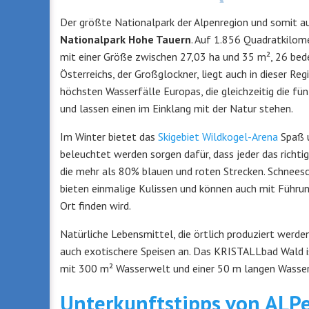
Der größte Nationalpark der Alpenregion und somit au
Nationalpark Hohe Tauern
. Auf 1.856 Quadratkilom
mit einer Größe zwischen 27,03 ha und 35 m², 26 bed
Österreichs, der Großglockner, liegt auch in dieser Reg
höchsten Wasserfälle Europas, die gleichzeitig die fü
und lassen einen im Einklang mit der Natur stehen.
Im Winter bietet das
Skigebiet Wildkogel-Arena
Spaß u
beleuchtet werden sorgen dafür, dass jeder das richtig
die mehr als 80% blauen und roten Strecken. Schnee
bieten einmalige Kulissen und können auch mit Führ
Ort finden wird.
Natürliche Lebensmittel, die örtlich produziert werd
auch exotischere Speisen an. Das KRISTALLbad Wald i
mit 300 m² Wasserwelt und einer 50 m langen Wasser
Unterkunftstipps von ALP