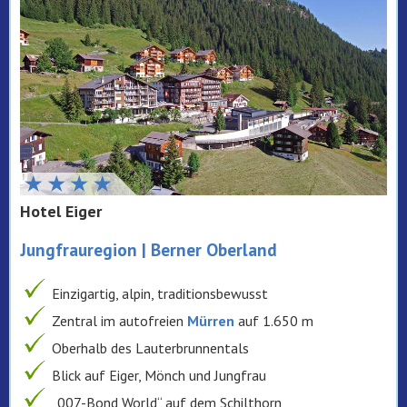
Hotel Eiger
Jungfrauregion | Berner Oberland
Einzigartig, alpin, traditionsbewusst
Zentral im autofreien
Mürren
auf 1.650 m
Oberhalb des Lauterbrunnentals
Blick auf Eiger, Mönch und Jungfrau
„007-Bond World“ auf dem Schilthorn