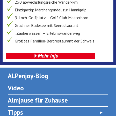
250 abwechslungsreiche Wander-km
Einzigartig: Märchengondel zur Hannigalp
9-Loch-Golfplatz – Golf Club Matterhorn
Grächner Badesee mit Seerestaurant
„Zauberwasser“ – Erlebniswanderweg
Größtes Familien-Bergrestaurant der Schweiz
ALPenjoy-Blog
Video
Almjause für Zuhause
Tipps