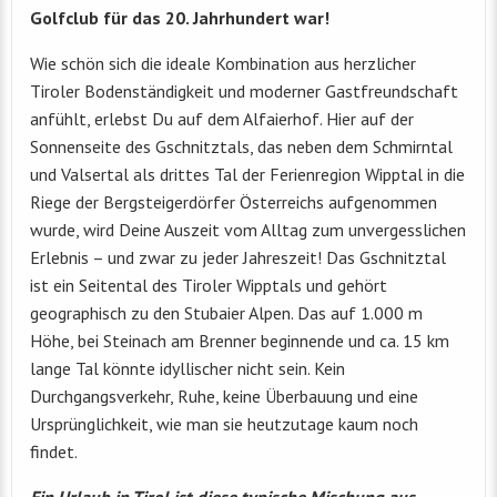
Golfclub für das 20. Jahrhundert war!
Wie schön sich die ideale Kombination aus herzlicher
Tiroler Bodenständigkeit und moderner Gastfreundschaft
anfühlt, erlebst Du auf dem Alfaierhof. Hier auf der
Sonnenseite des Gschnitztals, das neben dem Schmirntal
und Valsertal als drittes Tal der Ferienregion Wipptal in die
Riege der Bergsteigerdörfer Österreichs aufgenommen
wurde, wird Deine Auszeit vom Alltag zum unvergesslichen
Erlebnis – und zwar zu jeder Jahreszeit! Das Gschnitztal
ist ein Seitental des Tiroler Wipptals und gehört
geographisch zu den Stubaier Alpen. Das auf 1.000 m
Höhe, bei Steinach am Brenner beginnende und ca. 15 km
lange Tal könnte idyllischer nicht sein. Kein
Durchgangsverkehr, Ruhe, keine Überbauung und eine
Ursprünglichkeit, wie man sie heutzutage kaum noch
findet.
Ein Urlaub in Tirol ist diese typische Mischung aus