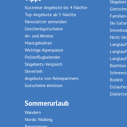
Skigebie
Kurzreise-Angebote bis 4 Nächte
Gletsche
Top-Angebote ab 5 Nächte
Familien
Newsletter anmelden
Ski-Safar
Geschenkgutscheine
Snowboa
An- und Abreise
Nicht-Sk
Mautgebühren
Langlauf
Wichtige Alpenpässe
Langlauf
Pollenflugkalender
Langlauf
Skigebiets-Vergleich
Biathlon
Skiverleih
Schneesc
Angebote von Reisepartnern
Rodeln
Gutscheine einlösen
Eislaufe
Eisklette
Sommerurlaub
Wandern
Nordic Walking
Bergsteigen