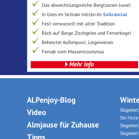
Das abwechslungsreiche Bergtouren-Juwel
In Gries im Sellrain mitten im
Sellraintal
Fest verwurzelt mit alter Tradition
Blick auf Berge Zischgeles und Fernerkogel
Beheizter Außenpool, Liegewiesen
Fernab vom Massentourismus
42 Zimmer & Appartements für bis zu 4
Personen
Moderne Sauna- und Fitnesslandschaft
Mitten drin in der Alpenrosenblüte oder der
Hirschbrunft
ALPenjoy-Blog
Winte
Traditionelle, internationale Küche, Weinkeller
Skigebiet
Video
Mautfreie Anreise -> Garmisch -> Seefeld ->
Ski-Hote
Sellrain
Almjause für Zuhause
Skigebie
Preise inklusive Halbpension
Skigebie
Tipps