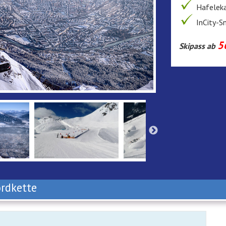
Hafeleka
InCity-
56
Skipass ab
ordkette