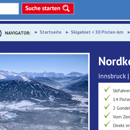
Startseite
Skigebiet < 30 Pisten-km
NAVIGATOR:
Nordk
Innsbruck |
Skifahre
14 Piste
2 Gondel
Vom Zent
Direkt i