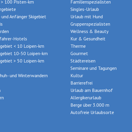
t > 100 Pisten-km
Familienspezialisten
rgebiete
Singles-Urlaub
- und Anfänger Skigebiet
Urlaub mit Hund
is
Gruppenspezialisten
rden
Wellness & Beauty
ifahrer-Hotels
Kur & Gesundheit
gebiet < 10 Loipen-km
Therme
gebiet 10-50 Loipen-km
Gourmet
gebiet > 50 Loipen-km
Städtereisen
Seminare und Tagungen
huh- und Winterwandern
Kultur
Barrierefrei
n
Urlaub am Bauernhof
rn
Allergikerurlaub
Berge über 3.000 m
Autofreie Urlaubsorte