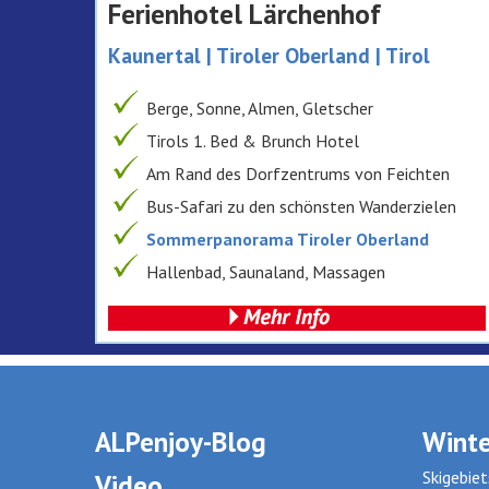
Ferienhotel Lärchenhof
Kaunertal | Tiroler Oberland | Tirol
Berge, Sonne, Almen, Gletscher
Tirols 1. Bed & Brunch Hotel
Am Rand des Dorfzentrums von Feichten
Bus-Safari zu den schönsten Wanderzielen
Sommerpanorama Tiroler Oberland
Hallenbad, Saunaland, Massagen
Summercard Kaunertal von Mai bis Oktober
inklusive
Geführte Wanderungen und Biketouren
3-Länder-MTB- & Rad-Arena Tiroler Oberland
Top Gruppenhotel – der Seniorchchef ist
ALPenjoy-Blog
Winte
Reiseleiter
Skigebiet
Video