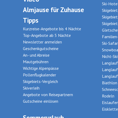
Ideal auch für Motorrad- und Cabrioclubs
Ski-Hote
Kaunertaler Gletscherstraße, Silvretta
Almjause für Zuhause
Skigebie
Hochalpenstraße etc.
Skigebie
Tipps
Mautfreie Anreise -> Fernpass -> Imst ->
Skigebie
Kurzreise-Angebote bis 4 Nächte
Landeck
Gletsche
Top-Angebote ab 5 Nächte
Familien
Preise inklusive Frühstück
Newsletter anmelden
Ski-Safar
Geschenkgutscheine
Snowboa
An- und Abreise
Nicht-Sk
Mautgebühren
Langlauf
Wichtige Alpenpässe
Langlauf
Pollenflugkalender
Langlauf
Skigebiets-Vergleich
Biathlon
Skiverleih
Schneesc
Angebote von Reisepartnern
Rodeln
Gutscheine einlösen
Eislaufe
Eisklette
Sommerurlaub