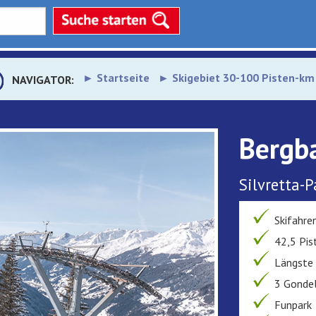
Startseite
Skigebiet 30-100 Pisten-km
NAVIGATOR:
Bergb
Silvretta-P
Skifahre
42,5 Pis
Längste 
3 Gondel
Funpark