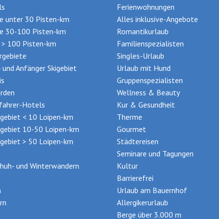
ls
Ferienwohnungen
te unter 30 Pisten-km
Alles inklusive-Angebote
te 30-100 Pisten-km
Romantikurlaub
t > 100 Pisten-km
Familienspezialisten
rgebiete
Singles-Urlaub
- und Anfänger Skigebiet
Urlaub mit Hund
is
Gruppenspezialisten
rden
Wellness & Beauty
ifahrer-Hotels
Kur & Gesundheit
gebiet < 10 Loipen-km
Therme
gebiet 10-50 Loipen-km
Gourmet
gebiet > 50 Loipen-km
Städtereisen
Seminare und Tagungen
huh- und Winterwandern
Kultur
Barrierefrei
n
Urlaub am Bauernhof
rn
Allergikerurlaub
Berge über 3.000 m