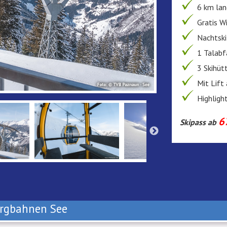
6 km lan
Gratis Wi
Nachtski
1 Talabf
3 Skihüt
Mit Lift
Highligh
67
Skipass ab
ergbahnen See