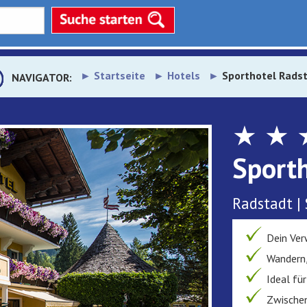
Startseite
Hotels
Sporthotel Rads
NAVIGATOR:
★ ★ 
Sporth
Radstadt |
Dein Ver
Wandern,
Ideal fü
Zwischen