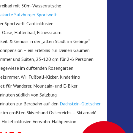
freibad mit 50m-Wasserrutsche
akarte Salzburger Sportwelt
er Sportwelt Card inklusive
-Oase, Hallenbad, Fitnessraum
igkeit & Genuss in der „alten Stadt im Gebirge“
öhnpension – ein Erlebnis für Deinen Gaumen
mmer und Suiten, 25-120 qm für 2-6 Personen
iegewiese im duftenden Rosengarten
ielzimmer, Wii, Fußball-Kicker, Kinderkino
et für Wanderer, Mountain- und E-Biker
inuten südlich von Salzburg
minuten zur Bergbahn auf den
Dachstein-Gletscher
r im größten Skiverbund Österreichs – Ski amadé
m Hotel inklusive Verwöhn-Halbpension