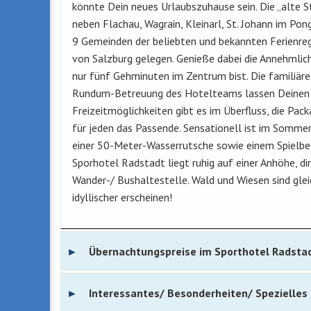
könnte Dein neues Urlaubszuhause sein. Die „alte S
neben Flachau, Wagrain, Kleinarl, St. Johann im Po
9 Gemeinden der beliebten und bekannten Ferienreg
von Salzburg gelegen. Genieße dabei die Annehmlic
nur fünf Gehminuten im Zentrum bist. Die familiäre
Rundum-Betreuung des Hotelteams lassen Deinen 
Freizeitmöglichkeiten gibt es im Überfluss, die Pac
für jeden das Passende. Sensationell ist im Somme
einer 50-Meter-Wasserrutsche sowie einem Spielbe
Sporhotel Radstadt liegt ruhig auf einer Anhöhe, d
Wander-/ Bushaltestelle. Wald und Wiesen sind glei
idyllischer erscheinen!
Übernachtungspreise im Sporthotel Radsta
Interessantes/ Besonderheiten/ Spezielles