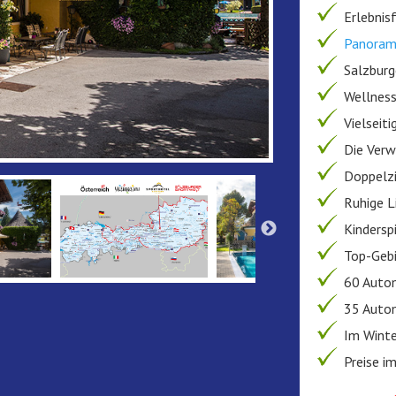
Erlebnis
Panoram
Salzburg
Wellness
Vielseit
Die Verw
Doppelzi
Ruhige L
Kindersp
Top-Gebi
60 Autom
35 Auto
Im Winte
Preise i