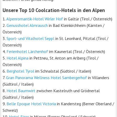
Unsere Top 10 Coolcation-Hotels in den Alpen
1.
Alpenromantik-Hotel Wirler Hof
in Galtür (Tirol / Österreich)
2.
Genusshotel Almrausch
in Bad Kleinkirchheim (Kärnten /
Österreich)
3.
Sport- und Vitalhotel Seppl
in St. Leonhard, Pitztal (Tirol /
Österreich)
4.
Ferienhotel Lärchenhof
im Kaunertal (Tirol / Österreich)
5.
Hotel Alpina
in Pettneu, St. Anton am Arlberg (Tirol /
Österreich)
6.
Berghotel Tyrol
im Schnalstal (Südtirol / Italien)
7.
Gran Panorama Wellness Hotel Sambergerhof
in Villanders
(Südtirol / Italien)
8.
Hotel Baumwirt
zwischen Kastelruth und Grödnertal
(Südtirol / Italien)
9.
Belle Epoque Hotel Victoria
in Kandersteg (Berner Oberland /
Schweiz)
10.
Hotel Eiger
in Mürren (Berner Oberland / Schweiz)