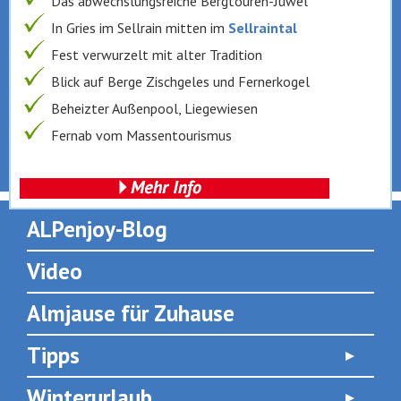
Das abwechslungsreiche Bergtouren-Juwel
In Gries im Sellrain mitten im
Sellraintal
Fest verwurzelt mit alter Tradition
Blick auf Berge Zischgeles und Fernerkogel
Beheizter Außenpool, Liegewiesen
Fernab vom Massentourismus
ALPenjoy-Blog
Video
Almjause für Zuhause
Tipps
Winterurlaub